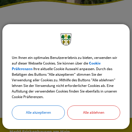
Termine und Aktuelles
Markt Frickenhausen
Einrichtungen der Gemeinde
Seniorenbeauftragte
Die Seniorenbeauftragte des Marktes Frickenhausen ist
Um Ihnen ein optimales Benutzererlebnis zu bieten, verwenden wir
auf dieser Webseite Cookies. Sie können über die
Cookie
Frau Charlotte Will und unterstützt Sie, wenn Sie Hilfe
Präferenzen
Ihre aktuelle Cookie Auswahl anpassen. Durch das
benötigen. Sie erreichen Frau Will unter der Rufnummer
Betätigen des Buttons "Alle akzeptieren" stimmen Sie der
Verwendung aller Cookies zu. Mithilfe des Buttons "Alle ablehnen"
09331/5310.
lehnen Sie der Verwendung nicht erforderlicher Cookies ab. Eine
Auflistung der verwendeten Cookies finden Sie ebenfalls in unseren
Cookie Präferenzen.
Alle akzeptieren
Alle ablehnen
Markt Frickenhausen am Main